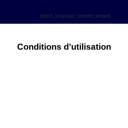
[wpml_language_selector_widget]
Conditions d’utilisation
LE BILLET DE L'ÉDITION
2024
Y assister figurait parmi les meilleurs investissements que vous
pouviez faire.
Si vous avez manqué la première édition, pas d’inquiétude — la