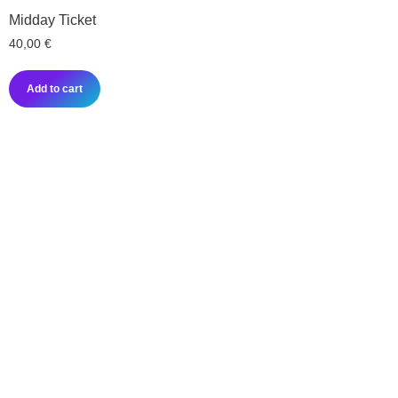
Midday Ticket
40,00
€
Add to cart
LE BILLET DE L'ÉDITION
2024
Y assister figurait parmi les meilleurs investissements que vous
pouviez faire.
Si vous avez manqué la première édition, pas d’inquiétude — la
deuxième est déjà en préparation !