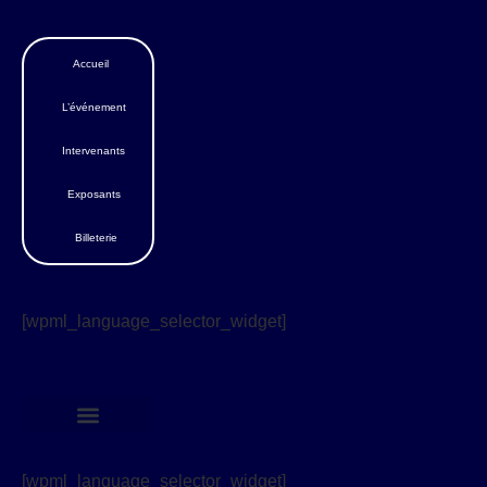
Accueil
L’événement
Intervenants
Exposants
Billeterie
[wpml_language_selector_widget]
[wpml_language_selector_widget]