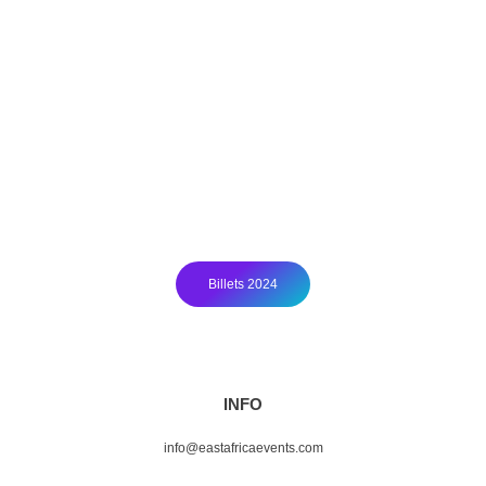
LE BILLET DE L'ÉDITION
2024
Y assister figurait parmi les meilleurs investissements que vous
pouviez faire.
Si vous avez manqué la première édition, pas d’inquiétude — la
deuxième est déjà en préparation !
Billets 2024
INFO
info@eastafricaevents.com