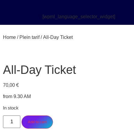
[wpml_language_selector_widget]
Home
/
Plein tarif
/ All-Day Ticket
All-Day Ticket
70,00
€
from 9.30 AM
In stock
Add to cart